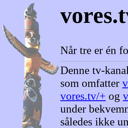
vores.t
Når tre er én 
Denne tv-kanal 
som omfatter
v
vores.tv/+
og
v
under bekvemm
således ikke u